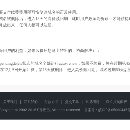
只要支付续费费用即可恢复该域名的正常使用。
域名被删除后，进入15天的高价赎回期，此时用户必须高价赎回才能获得该域
被释放出来，任何人都可以注册。
确保用户的利益，如果续费后想马上转出的，协商解决）；
dingdelete状态的域名全部进行auto-renew，如果不续费，将在过期第
名将在12月5日开始计算，第15天被删除，进入高价赎回期。域名过期60
关于我们
|
联系我们
|
付款方式
|
提交工单
|
常见问题
|
独立控制面板
Copyright © 2002-2016 E路巴巴, All rights reserved. 备案号：
皖ICP备05000446