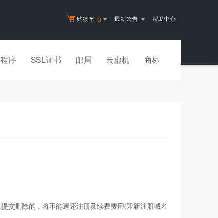
购物车
最新公告
帮助中心
0
小程序
SSL证书
邮局
云虚机
商标
后又提交删除的，将不能退还注册及续费费用(即新注册域名