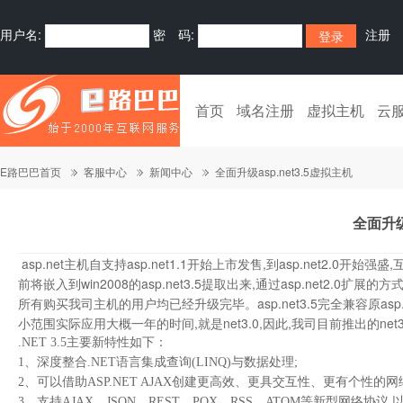
用户名:
密 码:
注册
首页
域名注册
虚拟主机
云
E路巴巴首页
客服中心
新闻中心
全面升级asp.net3.5虚拟主机
全面升级
asp.net主机自支持asp.net1.1开始上市发售,到asp.net2.0开
前将嵌入到win2008的asp.net3.5提取出来,通过asp.net2.0
所有购买我司主机的用户均已经升级完毕。asp.net3.5完全兼容原asp.ne
小范围实际应用大概一年的时间,就是net3.0,因此,我司目前推出的ne
.NET 3.5主要新特性如下：
1、深度整合.NET语言集成查询(LINQ)与数据处理;
2、可以借助ASP.NET AJAX创建更高效、更具交互性、更有个性的
3、支持AJAX、JSON、REST、POX、RSS、ATOM等新型网络协议