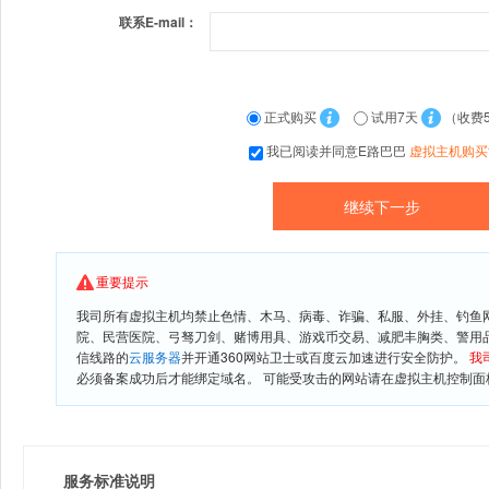
联系E-mail：
正式购买
试用7天
（收费
我已阅读并同意E路巴巴
虚拟主机购买
重要提示
我司所有虚拟主机均禁止色情、木马、病毒、诈骗、私服、外挂、钓鱼
院、民营医院、弓驽刀剑、赌博用具、游戏币交易、减肥丰胸类、警用
信线路的
云服务器
并开通360网站卫士或百度云加速进行安全防护。
我
必须备案成功后才能绑定域名。 可能受攻击的网站请在虚拟主机控制面板
服务标准说明