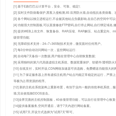
[1] 基于E路巴巴云计算平台，安全、可靠、稳定!;
[2] 实时文件防病毒保护,黑客入侵检测,IIS 应用防火墙,自动抵抗各类病毒、
[3] 各个网站以独立进程运行,不会被其他站点负载影响,在自己的空间中可以使用
[4] 功能强大控制面板,可以直接修改FTP密码,自行停止网站,自行绑定域名,
[5] 提供WEB上传文件、恢复备份、RAR压缩、RAR解压、站点重定向
级管理功能;
[6] 无障碍技术支持：24×7×365制技术支持，微笑面对任何用户。
[7] 每3分钟自动访问网站一次，监控网站运行.
[8] 自动每7天备份一次数据,用户能在管理中心自助恢复数据;
[9] 采用独特的第六代高级虚拟主机系统、数据双重保护、软硬件/透明防火
[10] 在线支付，实时开设,CDN网络加速器可供选购，免费赠送功能强大
[11] 为了保证服务器上所有虚拟主机用户站点均能正常稳定的运行，严禁上
等极为占用资源的程序。
[12] 新的主机在系统架构上重新布置，有别于业内一般的传统单机系统，
墙,完全效抵御DDOS攻击。
[13]业界完善的主机控制面板，40余项管理功能，可以自行在管理中心恢
[14]提供备案服务,空间开通后，请于7天内进行网站备案。
[15] 试用7天.开设方式选择为"试用7天"即可。