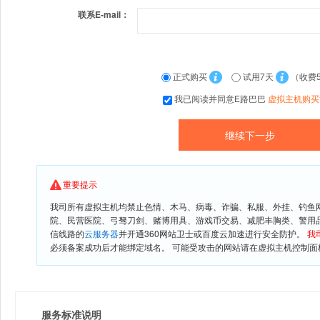
联系E-mail：
正式购买
试用7天
（收费
我已阅读并同意E路巴巴
虚拟主机购买
重要提示
我司所有虚拟主机均禁止色情、木马、病毒、诈骗、私服、外挂、钓鱼
院、民营医院、弓驽刀剑、赌博用具、游戏币交易、减肥丰胸类、警用
信线路的
云服务器
并开通360网站卫士或百度云加速进行安全防护。
我
必须备案成功后才能绑定域名。 可能受攻击的网站请在虚拟主机控制面板
服务标准说明