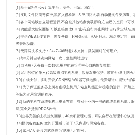
[1] 基于E路巴巴云计算平台，安全、可靠、稳定!;
[2] 实时文件防病毒保护,黑客入侵检测,IIS 应用防火墙,自动抵抗各类病毒、
[3] 各个网站以独立进程运行,不会被其他站点负载影响,在自己的空间中可以使用
[4] 功能强大控制面板,可以直接修改FTP密码,自行停止网站,自行绑定域名,
[5] 提供WEB上传文件、恢复备份、RAR压缩、RAR解压、站点重定向
级管理功能;
[6] 无障碍技术支持：24×7×365制技术支持，微笑面对任何用户。
[7] 每3分钟自动访问网站一次，监控网站运行.
[8] 自动每7天备份一次数据,用户能在管理中心自助恢复数据;
[9] 采用独特的第六代高级虚拟主机系统、数据双重保护、软硬件/透明防火
[10] 在线支付，实时开设,CDN网络加速器可供选购，免费赠送功能强大
[11] 为了保证服务器上所有虚拟主机用户站点均能正常稳定的运行，严禁上
等极为占用资源的程序。
[12] 新的主机在系统架构上重新布置，有别于业内一般的传统单机系统，
墙,完全效抵御DDOS攻击。
[13]业界完善的主机控制面板，40余项管理功能，可以自行在管理中心恢
[14]提供备案服务,空间开通后，请于7天内进行网站备案。
[15] 试用7天.开设方式选择为"试用7天"即可。