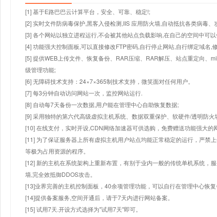
[1] 基于E路巴巴云计算平台，安全、可靠、稳定!;
[2] 实时文件防病毒保护,黑客入侵检测,IIS 应用防火墙,自动抵抗各类病毒、
[3] 各个网站以独立进程运行,不会被其他站点负载影响,在自己的空间中可以使用
[4] 功能强大控制面板,可以直接修改FTP密码,自行停止网站,自行绑定域名,
[5] 提供WEB上传文件、恢复备份、RAR压缩、RAR解压、站点重定向
级管理功能;
[6] 无障碍技术支持：24×7×365制技术支持，微笑面对任何用户。
[7] 每3分钟自动访问网站一次，监控网站运行.
[8] 自动每7天备份一次数据,用户能在管理中心自助恢复数据;
[9] 采用独特的第六代高级虚拟主机系统、数据双重保护、软硬件/透明防火
[10] 在线支付，实时开设,CDN网络加速器可供选购，免费赠送功能强大
[11] 为了保证服务器上所有虚拟主机用户站点均能正常稳定的运行，严禁上
等极为占用资源的程序。
[12] 新的主机在系统架构上重新布置，有别于业内一般的传统单机系统，
墙,完全效抵御DDOS攻击。
[13]业界完善的主机控制面板，40余项管理功能，可以自行在管理中心恢
[14]提供备案服务,空间开通后，请于7天内进行网站备案。
[15] 试用7天.开设方式选择为"试用7天"即可。