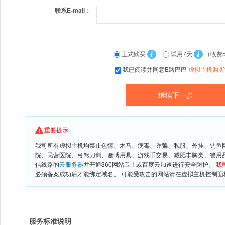
联系E-mail：
正式购买
试用7天
（收费
我已阅读并同意E路巴巴
虚拟主机购买
重要提示
我司所有虚拟主机均禁止色情、木马、病毒、诈骗、私服、外挂、钓鱼
院、民营医院、弓驽刀剑、赌博用具、游戏币交易、减肥丰胸类、警用
信线路的
云服务器
并开通360网站卫士或百度云加速进行安全防护。
我
必须备案成功后才能绑定域名。 可能受攻击的网站请在虚拟主机控制面板
服务标准说明