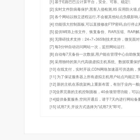
[1] 基于E路巴巴云计算平台，安全、可靠、稳定!;
[2] 实时文件防病毒保护,黑客入侵检测,IIS 应用防火
[3] 各个网站以独立进程运行,不会被其他站点负载影响,
[4] 功能强大控制面板,可以直接修改FTP密码,自行停
[5] 提供WEB上传文件、恢复备份、RAR压缩、R
[6] 无障碍技术支持：24×7×365制技术支持，微笑面
[7] 每3分钟自动访问网站一次，监控网站运行.
[8] 自动每7天备份一次数据,用户能在管理中心自助恢复
[9] 采用独特的第六代高级虚拟主机系统、数据双重保
[10] 在线支付，实时开设,CDN网络加速器可供选
[11] 为了保证服务器上所有虚拟主机用户站点均能正
[12] 新的主机在系统架构上重新布置，有别于业内一
[13]业界完善的主机控制面板，40余项管理功能，可
[14]提供备案服务,空间开通后，请于7天内进行网站备
[15] 试用7天.开设方式选择为"试用7天"即可。