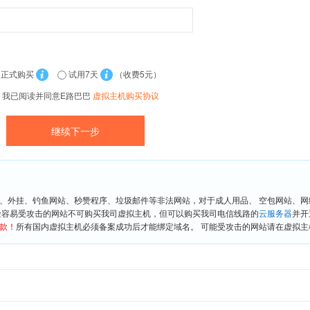
正式购买
试用7天
（收费5元）
我已阅读并同意E路巴巴
虚拟主机购买协议
、外挂、钓鱼网站、秒赞程序、垃圾邮件等非法网站，对于成人用品、 空包网站、
险容易受攻击的网站不可购买我司虚拟主机，但可以购买我司电信线路的
云服务器
并开
款！
所有国内虚拟主机必须备案成功后才能绑定域名。 可能受攻击的网站请在虚拟主机