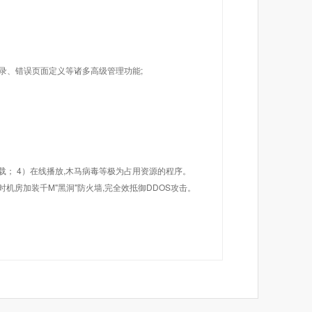
目录、错误页面定义等诸多高级管理功能;
载； 4）在线播放,木马病毒等极为占用资源的程序。
机房加装千M"黑洞"防火墙,完全效抵御DDOS攻击。