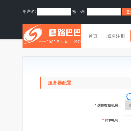
用户名:
密 码:
首页
域名注册
服务器配置
*
选择数据机房：
*
FTP帐号：