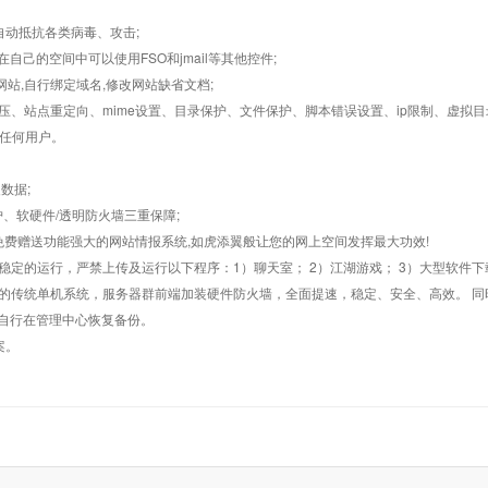
墙,自动抵抗各类病毒、攻击;
在自己的空间中可以使用FSO和jmail等其他控件;
止网站,自行绑定域名,修改网站缺省文档;
AR解压、站点重定向、mime设置、目录保护、文件保护、脚本错误设置、ip限制、虚拟
对任何用户。
数据;
护、软硬件/透明防火墙三重保障;
购，免费赠送功能强大的网站情报系统,如虎添翼般让您的网上空间发挥最大功效!
常稳定的运行，严禁上传及运行以下程序：1）聊天室； 2）江湖游戏； 3）大型软件下
般的传统单机系统，服务器群前端加装硬件防火墙，全面提速，稳定、安全、高效。 同时
以自行在管理中心恢复备份。
案。