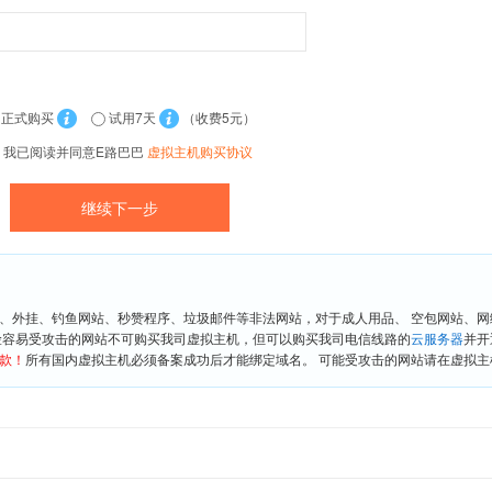
正式购买
试用7天
（收费5元）
我已阅读并同意E路巴巴
虚拟主机购买协议
、外挂、钓鱼网站、秒赞程序、垃圾邮件等非法网站，对于成人用品、 空包网站、
险容易受攻击的网站不可购买我司虚拟主机，但可以购买我司电信线路的
云服务器
并开
款！
所有国内虚拟主机必须备案成功后才能绑定域名。 可能受攻击的网站请在虚拟主机