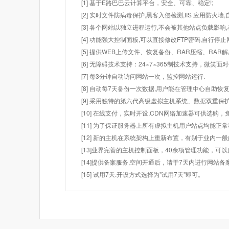
[1] 基于E路巴巴云计算平台，安全、可靠、稳定!;
[2] 实时文件防病毒保护,黑客入侵检测,IIS 应用防火
[3] 各个网站以独立进程运行,不会被其他站点负载影响,
[4] 功能强大控制面板,可以直接修改FTP密码,自行停
[5] 提供WEB上传文件、恢复备份、RAR压缩、R
[6] 无障碍技术支持：24×7×365制技术支持，微笑面
[7] 每3分钟自动访问网站一次，监控网站运行.
[8] 自动每7天备份一次数据,用户能在管理中心自助恢复
[9] 采用独特的第六代高级虚拟主机系统、数据双重保
[10] 在线支付，实时开设,CDN网络加速器可供选
[11] 为了保证服务器上所有虚拟主机用户站点均能正
[12] 新的主机在系统架构上重新布置，有别于业内一
[13]业界完善的主机控制面板，40余项管理功能，可
[14]提供备案服务,空间开通后，请于7天内进行网站备
[15] 试用7天.开设方式选择为"试用7天"即可。