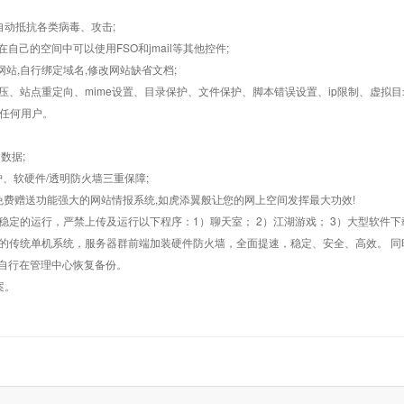
墙,自动抵抗各类病毒、攻击;
在自己的空间中可以使用FSO和jmail等其他控件;
止网站,自行绑定域名,修改网站缺省文档;
AR解压、站点重定向、mime设置、目录保护、文件保护、脚本错误设置、ip限制、虚拟
对任何用户。
数据;
护、软硬件/透明防火墙三重保障;
购，免费赠送功能强大的网站情报系统,如虎添翼般让您的网上空间发挥最大功效!
常稳定的运行，严禁上传及运行以下程序：1）聊天室； 2）江湖游戏； 3）大型软件下
般的传统单机系统，服务器群前端加装硬件防火墙，全面提速，稳定、安全、高效。 同时
以自行在管理中心恢复备份。
案。