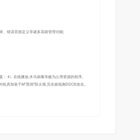
目录、错误页面定义等诸多高级管理功能;
载； 4）在线播放,木马病毒等极为占用资源的程序。
机房加装千M"黑洞"防火墙,完全效抵御DDOS攻击。