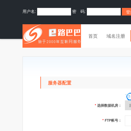
用户名:
密 码:
首页
域名注册
服务器配置
*
选择数据机房：
*
FTP帐号：