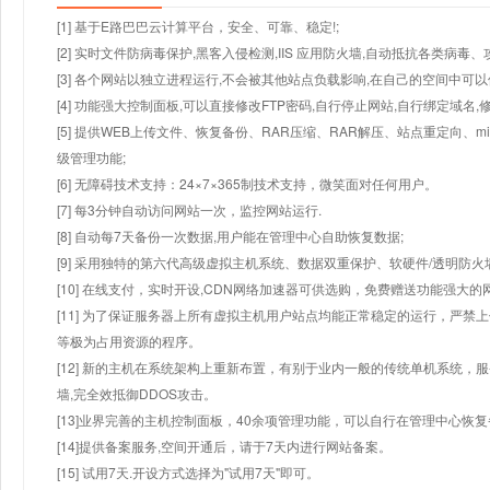
[1] 基于E路巴巴云计算平台，安全、可靠、稳定!;
[2] 实时文件防病毒保护,黑客入侵检测,IIS 应用防火墙,自动抵抗各类病毒、
[3] 各个网站以独立进程运行,不会被其他站点负载影响,在自己的空间中可以使用
[4] 功能强大控制面板,可以直接修改FTP密码,自行停止网站,自行绑定域名,
[5] 提供WEB上传文件、恢复备份、RAR压缩、RAR解压、站点重定向
级管理功能;
[6] 无障碍技术支持：24×7×365制技术支持，微笑面对任何用户。
[7] 每3分钟自动访问网站一次，监控网站运行.
[8] 自动每7天备份一次数据,用户能在管理中心自助恢复数据;
[9] 采用独特的第六代高级虚拟主机系统、数据双重保护、软硬件/透明防火
[10] 在线支付，实时开设,CDN网络加速器可供选购，免费赠送功能强大
[11] 为了保证服务器上所有虚拟主机用户站点均能正常稳定的运行，严禁上
等极为占用资源的程序。
[12] 新的主机在系统架构上重新布置，有别于业内一般的传统单机系统，
墙,完全效抵御DDOS攻击。
[13]业界完善的主机控制面板，40余项管理功能，可以自行在管理中心恢
[14]提供备案服务,空间开通后，请于7天内进行网站备案。
[15] 试用7天.开设方式选择为"试用7天"即可。