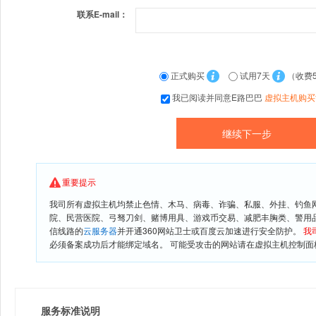
联系E-mail：
正式购买
试用7天
（收费
我已阅读并同意E路巴巴
虚拟主机购买
重要提示
我司所有虚拟主机均禁止色情、木马、病毒、诈骗、私服、外挂、钓鱼
院、民营医院、弓驽刀剑、赌博用具、游戏币交易、减肥丰胸类、警用
信线路的
云服务器
并开通360网站卫士或百度云加速进行安全防护。
我
必须备案成功后才能绑定域名。 可能受攻击的网站请在虚拟主机控制面板
服务标准说明