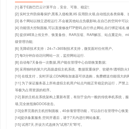
[1] 基于E路巴巴云计算平台，安全、可靠、稳定!;
[2] 实时文件防病毒保护,黑客入侵检测,IIS 应用防火墙,自动抵抗各类病毒、
[3] 各个网站以独立进程运行,不会被其他站点负载影响,在自己的空间中可以使用
[4] 功能强大控制面板,可以直接修改FTP密码,自行停止网站,自行绑定域名,
[5] 提供WEB上传文件、恢复备份、RAR压缩、RAR解压、站点重定向
级管理功能;
[6] 无障碍技术支持：24×7×365制技术支持，微笑面对任何用户。
[7] 每3分钟自动访问网站一次，监控网站运行.
[8] 自动每7天备份一次数据,用户能在管理中心自助恢复数据;
[9] 采用独特的第六代高级虚拟主机系统、数据双重保护、软硬件/透明防火
[10] 在线支付，实时开设,CDN网络加速器可供选购，免费赠送功能强大
[11] 为了保证服务器上所有虚拟主机用户站点均能正常稳定的运行，严禁上
等极为占用资源的程序。
[12] 新的主机在系统架构上重新布置，有别于业内一般的传统单机系统，
墙,完全效抵御DDOS攻击。
[13]业界完善的主机控制面板，40余项管理功能，可以自行在管理中心恢
[14]提供备案服务,空间开通后，请于7天内进行网站备案。
[15] 试用7天.开设方式选择为"试用7天"即可。