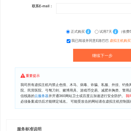
联系E-mail：
正式购买
试用7天
（收费
我已阅读并同意E路巴巴
虚拟主机购买
重要提示
我司所有虚拟主机均禁止色情、木马、病毒、诈骗、私服、外挂、钓鱼
院、民营医院、弓驽刀剑、赌博用具、游戏币交易、减肥丰胸类、警用
信线路的
云服务器
并开通360网站卫士或百度云加速进行安全防护。
我
必须备案成功后才能绑定域名。 可能受攻击的网站请在虚拟主机控制面板
服务标准说明