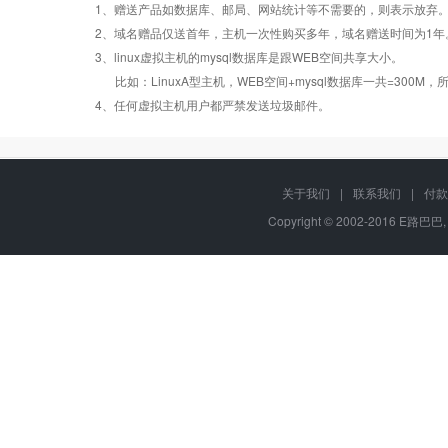
1、赠送产品如数据库、邮局、网站统计等不需要的，则表示放弃
Windows2008/
Windows2008/
Windows
2、域名赠品仅送首年，主机一次性购买多年，域名赠送时间为1年
操作系统
设置首页
数据定期备份
Linux
Linux
Lin
3、linux虚拟主机的mysql数据库是跟WEB空间共享大小。
比如：LinuxA型主机，WEB空间+mysql数据库一共=3
PHP
错误页面定义
数据自助恢复
4、任何虚拟主机用户都严禁发送垃圾邮件。
ASP
rar在线压缩
10重安全保障
关于我们
|
联系我们
|
付款
Copyright © 2002-2016 E路巴巴,
ASP.net
免费预装软件
千兆防火墙系统
MSSQL
版本:2000/2005/
Urlrewrite
QQ全球免费电话
2008/2012
MySQL
24x7x365
流量分析
版本:5.1/5.6
在线有问必答
24x7x365