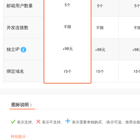
5个
邮箱用户数量
5个
5个
5
不限
并发连接数
不限
不限
不
+98元
独立IP
+98元
+98元
+98
绑定域名
15个
15个
15个
15
推荐
推荐
推荐
图标说明：
产品名称
产品名称
产品名称
香港企业1型
香港企业1型
香港企业1型
香港企业2型
香港企业2型
香港企业2型
香港企
香港企
香港企
表示支持、
表示不支持、
表示需要单独购买、/表示可选、推荐全
产品编号
产品编号
产品编号
tw100
tw100
tw100
tw101
tw101
tw101
tw1
tw1
tw1
特别提示：