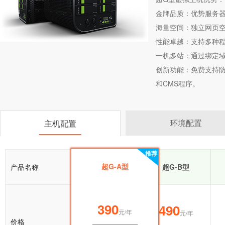
金牌品质：优势服务器
海量空间：独立网页空
性能卓越：支持多种
一机多站：通过绑定
创新功能：免费支持防盗
和CMS程序。
环境配置
主机配置
推荐
推荐
超G-A型
产品名称
超G-A型
超G-B型
390
390
490
元/年
元/年
元/年
价格