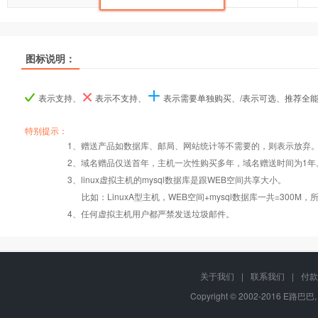
推荐
推荐
推荐
图标说明：
产品名称
产品名称
产品名称
超G-A型
超G-A型
超G-A型
超G-B型
超G-B型
超G-B型
表示支持、
表示不支持、
表示需要单独购买、/表示可选、推荐全
产品编号
产品编号
产品编号
ghostA
ghostA
ghostA
ghostB
ghostB
ghostB
特别提示：
1、赠送产品如数据库、邮局、网站统计等不需要的，则表示放弃
Windows2008/
Windows2008/
2、域名赠品仅送首年，主机一次性购买多年，域名赠送时间为1年
操作系统
设置首页
数据定期备份
Linux
Linux
3、linux虚拟主机的mysql数据库是跟WEB空间共享大小。
比如：LinuxA型主机，WEB空间+mysql数据库一共=3
PHP
错误页面定义
数据自助恢复
4、任何虚拟主机用户都严禁发送垃圾邮件。
Asp
rar在线压缩
10重安全保障
关于我们
|
联系我们
|
付款
Copyright © 2002-2016 E路巴巴,
ASP.net
免费预装软件
千兆防火墙系统